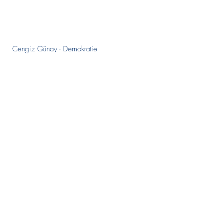
Cengiz Günay - Demokratie
Mag. Elisabeth Rubas - Ethikunterricht als
große Chance -